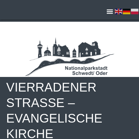
jQuery(document).ready(function() { var hash = location.hash; var
offset = jQuery('body').find(hash).offset(); if (!offset) return; var scrollto
= offset.top - 0; // minus Headerhöhe jQuery('html, body').animate({
scrollTop: scrollto }, 300); });
VIERRADENER
STRASSE – E
VANGELISCHE K
IRCHE