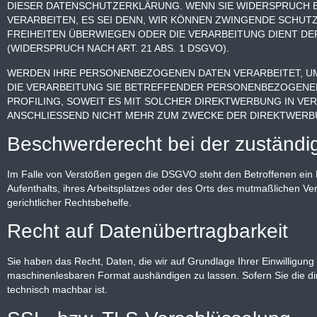
DIESER DATENSCHUTZERKLÄRUNG. WENN SIE WIDERSPRUCH 
VERARBEITEN, ES SEI DENN, WIR KÖNNEN ZWINGENDE SCHUT
FREIHEITEN ÜBERWIEGEN ODER DIE VERARBEITUNG DIENT 
(WIDERSPRUCH NACH ART. 21 ABS. 1 DSGVO).
WERDEN IHRE PERSONENBEZOGENEN DATEN VERARBEITET, UM
DIE VERARBEITUNG SIE BETREFFENDER PERSONENBEZOGENER
PROFILING, SOWEIT ES MIT SOLCHER DIREKTWERBUNG IN V
ANSCHLIESSEND NICHT MEHR ZUM ZWECKE DER DIREKTWERBUN
Beschwerde­recht bei der zuständi
Im Falle von Verstößen gegen die DSGVO steht den Betroffenen ein 
Aufenthalts, ihres Arbeitsplatzes oder des Orts des mutmaßlichen V
gerichtlicher Rechtsbehelfe.
Recht auf Daten­übertrag­barkeit
Sie haben das Recht, Daten, die wir auf Grundlage Ihrer Einwilligung 
maschinenlesbaren Format aushändigen zu lassen. Sofern Sie die dir
technisch machbar ist.