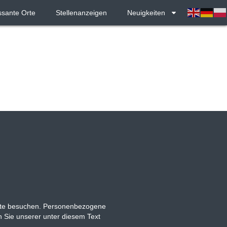
offset.top - 0; // minus Headerhöhe jQuery('html, body').animate({
ssante Orte
Stellenanzeigen
Neuigkeiten
site besuchen. Personenbezogene
n Sie unserer unter diesem Text