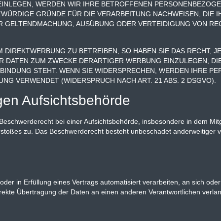
EINLEGEN, WERDEN WIR IHRE BETROFFENEN PERSONENBEZOGE
ZWÜRDIGE GRÜNDE FÜR DIE VERARBEITUNG NACHWEISEN, DIE I
DER GELTENDMACHUNG, AUSÜBUNG ODER VERTEIDIGUNG VON R
 DIREKTWERBUNG ZU BETREIBEN, SO HABEN SIE DAS RECHT, 
 DATEN ZUM ZWECKE DERARTIGER WERBUNG EINZULEGEN; DIE
ERBINDUNG STEHT. WENN SIE WIDERSPRECHEN, WERDEN IHRE 
G VERWENDET (WIDERSPRUCH NACH ART. 21 ABS. 2 DSGVO).
gen Aufsichts­behörde
Beschwerderecht bei einer Aufsichtsbehörde, insbesondere in dem Mitg
erstoßes zu. Das Beschwerderecht besteht unbeschadet anderweitiger v
oder in Erfüllung eines Vertrags automatisiert verarbeiten, an sich ode
ekte Übertragung der Daten an einen anderen Verantwortlichen verlange