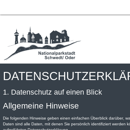
jQuery(document).ready(function() { var hash = location.hash; var offset 
scrollTop: scrollto }, 300); });
DATENSCHUTZERKLÄ
1. Datenschutz auf einen Blick
Allgemeine Hinweise
Die folgenden Hinweise geben einen einfachen Überblick darüber, 
Daten sind alle Daten, mit denen Sie persönlich identifiziert werd
aufgeführten Datenschutzerklärung.