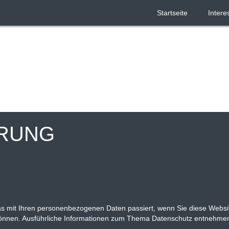
= jQuery('body').find(hash).offset(); if (!offset) return; var scrollto = 
Startseite
Intere
RUNG
was mit Ihren personenbezogenen Daten passiert, wenn Sie diese Web
en können. Ausführliche Informationen zum Thema Datenschutz entnehme