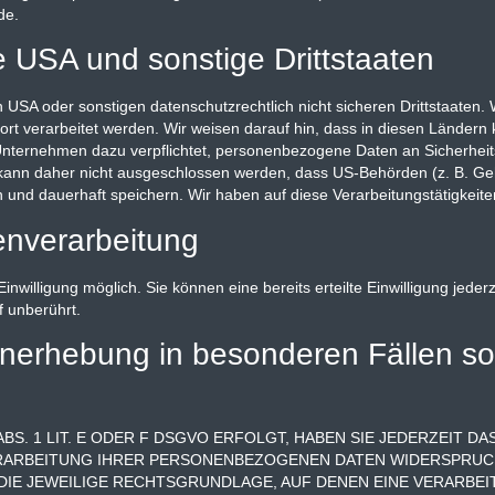
de.
e USA und sonstige Drittstaaten
SA oder sonstigen datenschutzrechtlich nicht sicheren Drittstaaten. 
rt verarbeitet werden. Wir weisen darauf hin, dass in diesen Ländern 
-Unternehmen dazu verpflichtet, personenbezogene Daten an Sicherhe
s kann daher nicht ausgeschlossen werden, dass US-Behörden (z. B. G
nd dauerhaft speichern. Wir haben auf diese Verarbeitungstätigkeiten
tenverarbeitung
nwilligung möglich. Sie können eine bereits erteilte Einwilligung jeder
f unberührt.
enerhebung in besonderen Fällen s
S. 1 LIT. E ODER F DSGVO ERFOLGT, HABEN SIE JEDERZEIT DAS
ERARBEITUNG IHRER PERSONENBEZOGENEN DATEN WIDERSPRUCH 
 DIE JEWEILIGE RECHTSGRUNDLAGE, AUF DENEN EINE VERARBE